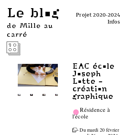
Le blog
Projet 2020-2024
Infos
de Mille au
carré
EAC école
Joseph
Lotte -
création
graphique
•
Résidence à
l'école
Du mardi 20 février