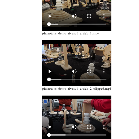
phonotons_demo_rivesud_artlab_1.mp4
phonotons_demo_rivesud_artlab_2_clipped.mp4